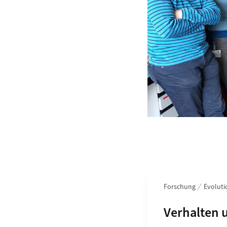
Bereichsnavigation
Forschung
Evoluti
Unterseite
Verhalten 