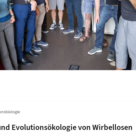
onsbiologie
n von
und Evolutionsökologie von Wirbellosen