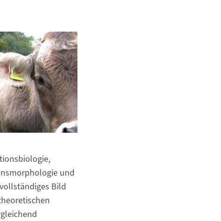
tionsbiologie,
tionsmorphologie und
vollständiges Bild
 theoretischen
rgleichend