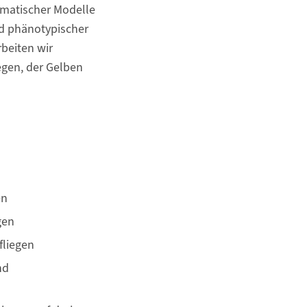
ematischer Modelle
nd phänotypischer
beiten wir
gen, der Gelben
en
gen
fliegen
nd