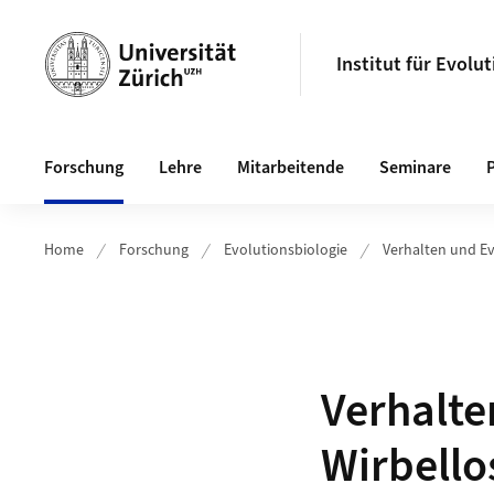
Header
Institut für Evol
Hauptnavigation
Forschung
Lehre
Mitarbeitende
Seminare
Home
Forschung
Evolutionsbiologie
Verhalten und E
Unterseiten anze
Verhalte
Wirbello