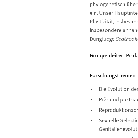
phylogenetisch überp
ein. Unser Hauptinte
Plastizität, insbes
insbesondere anhand
Dungfliege
Scathoph
Gruppenleiter: Prof
Forschungsthemen
Die Evolution d
Prä- und post-ko
Reproduktionsph
Sexuelle Selekti
Genitalienevolut