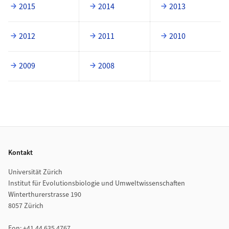
2015
2014
2013
2012
2011
2010
2009
2008
Footer
Kontakt
Universität Zürich
Institut für Evolutionsbiologie und Umweltwissenschaften
Winterthurerstrasse 190
8057 Zürich
Fon: +41 44 635 4767